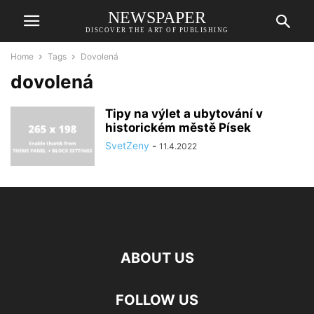
NEWSPAPER
DISCOVER THE ART OF PUBLISHING
Home
Tags
Dovolená
dovolená
Tipy na výlet a ubytování v
historickém městě Písek
SvetZeny
-
11.4.2022
ABOUT US
FOLLOW US